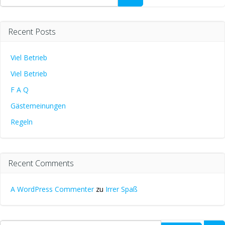
Recent Posts
Viel Betrieb
Viel Betrieb
F A Q
Gästemeinungen
Regeln
Recent Comments
A WordPress Commenter
zu
Irrer Spaß