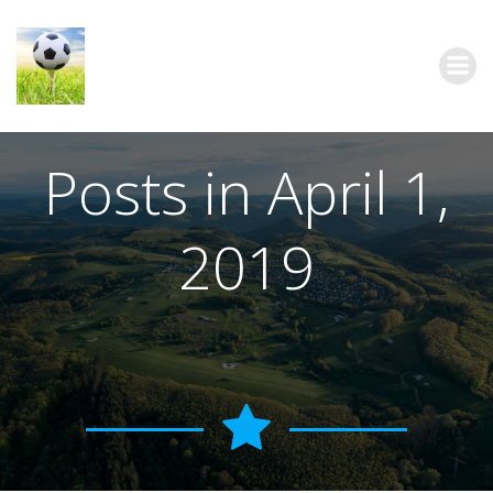
Zum
Inhalt
springen
Posts in April 1,
2019