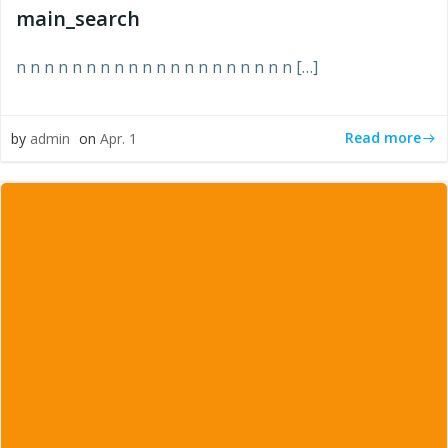
main_search
n n n n n n n n n n n n n n n n n n n n […]
Read more
by
admin
on
Apr. 1