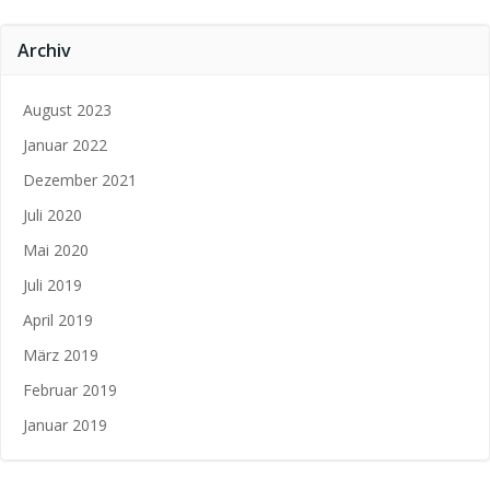
Archiv
August 2023
Januar 2022
Dezember 2021
Juli 2020
Mai 2020
Juli 2019
April 2019
März 2019
Februar 2019
Januar 2019