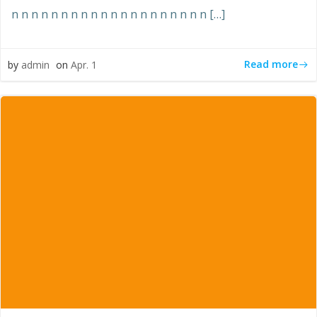
n n n n n n n n n n n n n n n n n n n n […]
Read more
by
admin
on
Apr. 1